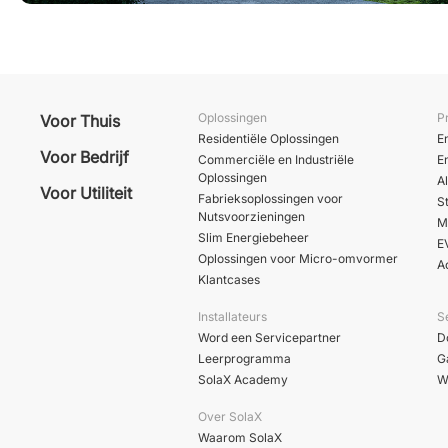
Oplossingen
P
Voor Thuis
Residentiële Oplossingen
E
Voor Bedrijf
Commerciële en Industriële
E
Oplossingen
A
Voor Utiliteit
Fabrieksoplossingen voor
S
Nutsvoorzieningen
M
Slim Energiebeheer
E
Oplossingen voor Micro-omvormer
A
Klantcases
Installateurs
S
Word een Servicepartner
D
Leerprogramma
G
SolaX Academy
W
Over SolaX
Waarom SolaX