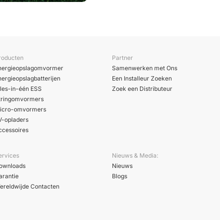
roducten
Partner
nergieopslagomvormer
Samenwerken met Ons
nergieopslagbatterijen
Een Installeur Zoeken
lles-in-één ESS
Zoek een Distributeur
tringomvormers
icro-omvormers
V-opladers
ccessoires
ervices
Nieuws & Media:
ownloads
Nieuws
arantie
Blogs
ereldwijde Contacten