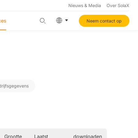
Nieuws & Media
Over SolaX
ces
Neem contact op
drijfsgegevens
Grootte
Laatst
downloaden