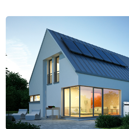
Energieopslagsysteem
Stringomvormers
EV-opladers
Accessoires
Heat Pump