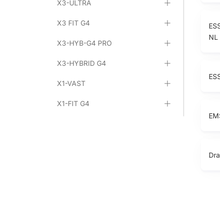
X3-ULTRA
X3 FIT G4
ESS
NL
X3-HYB-G4 PRO
X3-HYBRID G4
ES
X1-VAST
X1-FIT G4
EMS
X1-HYB LV
X1-Hybrid G4
Dra
Commerciële en Industriële
Energieopslagomvormers
Energieopslagbatterijen