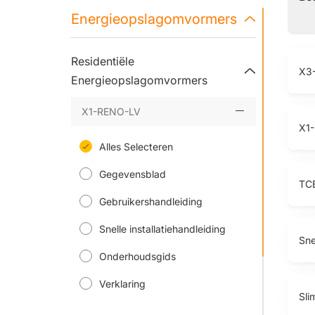
Energieopslagomvormers
Residentiële
X3
Energieopslagomvormers
X1-RENO-LV
X1
Alles Selecteren
Gegevensblad
TC
Gebruikershandleiding
Snelle installatiehandleiding
Sne
Onderhoudsgids
Verklaring
Sli