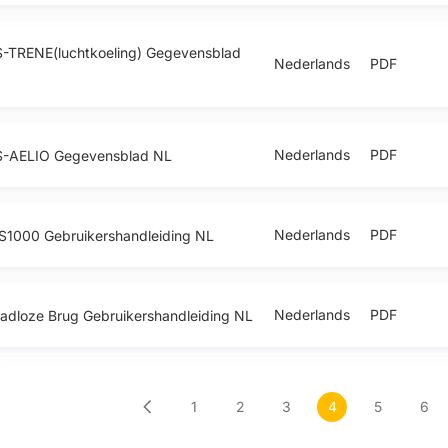
-TRENE(luchtkoeling) Gegevensblad
Nederlands
PDF
Nederlands
PDF
S-AELIO Gegevensblad NL
Nederlands
PDF
1000 Gebruikershandleiding NL
Nederlands
PDF
adloze Brug Gebruikershandleiding NL
1
2
3
4
5
6