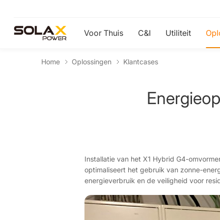
Voor Thuis
C&I
Utiliteit
Opl
Home
Oplossingen
Klantcases
Energieop
Installatie van het X1 Hybrid G4-omvor
optimaliseert het gebruik van zonne-ener
energieverbruik en de veiligheid voor res