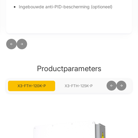
Ingebouwde anti-PID-bescherming (optioneel)
Productparameters
X3-FTH-120K-P
X3-FTH-125K-P
X3-FTH-136K-