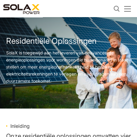
Residentiële Oplossingen
SolaX is toegewijd aan het leveren van geavanceerde
energieoplossingen voor woningen die huiseigenaren in staat
stellen om meer energieonafhankelijkheid te bereiken,
elektriciteitsrekeningen te verlagen en bij te dragen aan een
duurzamere toekomst.
Inleiding
Onze residentiële oplossingen omvatten vier