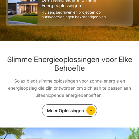
Energieoplossingen
Huizen, bedrijven en projecten op
nutsvoorzieningen bekrachtigen van
geavanceerde zonne- en
energieopslagtechnologie.
Slimme Energieoplossingen voor Elke
Behoefte
Solax biedt slimme oplossingen voor zonne-energie en
energieopslag die zijn ontworpen om zich aan te passen aan
uiteenlopende energiebehoeften.
Meer Oplossingen