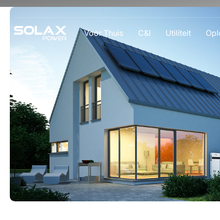
Voor Thuis
C&I
Utiliteit
Opl