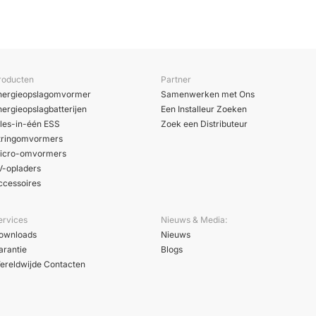
roducten
Partner
nergieopslagomvormer
Samenwerken met Ons
nergieopslagbatterijen
Een Installeur Zoeken
lles-in-één ESS
Zoek een Distributeur
tringomvormers
icro-omvormers
V-opladers
ccessoires
ervices
Nieuws & Media:
ownloads
Nieuws
arantie
Blogs
ereldwijde Contacten