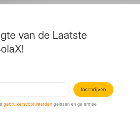
Nieuws & Media
Over SolaX
ces
Neem contact op
ogte van de Laatste
olaX!
Inschrijven
de
gebruikersvoorwaarden
gelezen en ga ermee