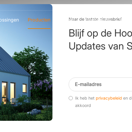
Naar de laatste nieuwsbrief
ossingen
Producten
Partner
Installateurs
Servi
Blijf op de Ho
Updates van S
Ik heb het
privacybeleid
en 
akkoord