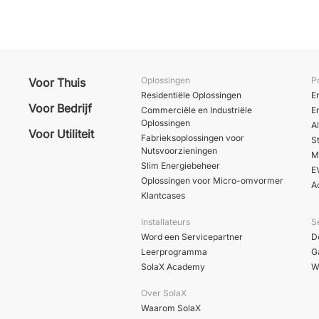
Oplossingen
P
Voor Thuis
Residentiële Oplossingen
E
Voor Bedrijf
Commerciële en Industriële
E
Oplossingen
A
Voor Utiliteit
Fabrieksoplossingen voor
S
Nutsvoorzieningen
M
Slim Energiebeheer
E
Oplossingen voor Micro-omvormer
A
Klantcases
Installateurs
S
Word een Servicepartner
D
Leerprogramma
G
SolaX Academy
W
Over SolaX
Waarom SolaX