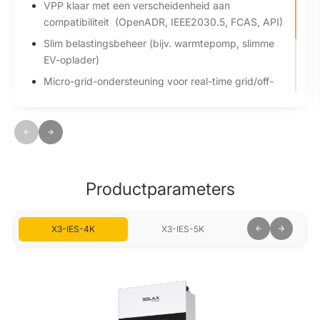
VPP klaar met een verscheidenheid aan
compatibiliteit (OpenADR, IEEE2030.5, FCAS, API)
Slim belastingsbeheer (bijv. warmtepomp, slimme
EV-oplader)
Micro-grid-ondersteuning voor real-time grid/off-
grid balancering
Compatibiliteit met draadloze meters
Wereldwijde MPP-scan voor optimale energieoogst
Productparameters
X3-IES-4K
X3-IES-5K
X3-IES-6K