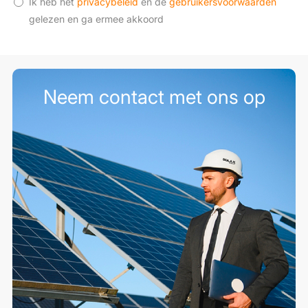
Ik heb het
privacybeleid
en de
gebruikersvoorwaarden
gelezen en ga ermee akkoord
Neem contact met ons op